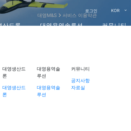
KOR
로그인
대영M&S
서비스 이용약관
생산드론
대영용역솔루션
커뮤니티
대영생산드
대영용역솔
커뮤니티
론
루션
공지사항
대영생산드
대영용역솔
자료실
론
루션